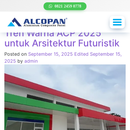
Month:
September
0821 2459 0778
2025
Toggl
navig
Tren Warna ACP 2025
untuk Arsitektur Futuristik
Posted on
September 15, 2025
Edited September 15,
2025
by
admin