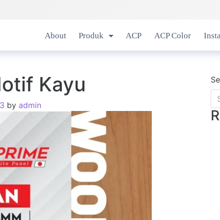
About
Produk
ACP
ACP Color
Inst
otif Kayu
Se
23
by
admin
R